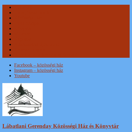
Skip
Kezdőlap
to
Hírek, beszámolók
content
Közösségi Ház
Duna Színpad
Könyvtár
Múzeum
Kapcsolat
Adatkezelési tájékoztató
Térzene Program
Weboldal Adatkezelési tájékoztató
Facebook – közösségi ház
Instagram – közösségi ház
Youtube
Lábatlani Gerenday Közösségi Ház és Könyvtár