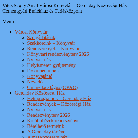
Vitéz Sághy Antal Városi Könyvtár – Gerenday Közösségi Ház –
Cementgyári Emlékház és Tudásközpont
Menu
Városi Könyvtár
Szolgáltatások
Szakköreink – Könyvtár
Rendezvények – Könyvtár
Könyvtári rendezvényterv 2026
Nyitvatartás
Helyismereti gyűjtemény
Dokumentumok
Könyvajánló
Névadó
Online katalógus (OPAC)
Gerenday Közösségi Ház
Heti programok – Gerenday Ház
Rendezvények – Közösségi Ház
Nyitvatartás
Rendezvényterv 2026
Korábbi évek rendezvényei
Bérelhető termeink
A Gerenday történet
A mai közösségi ház