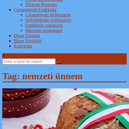
Térzene Program
Cementgyári Emlékház
Cementgyári gyűjtemény
Helytörténeti gyűjtemény
Emlékház cukrászda
Múzeum programok
Duna Színpad
Blues Fesztivál
Kapcsolat
×
Tag: nemzeti ünnem