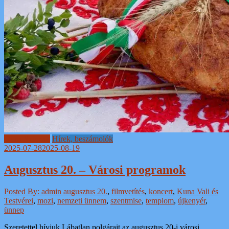
Duna Színpad
Hírek, beszámolók
2025-07-28
2025-08-19
Augusztus 20. – Városi programok
Posted By: admin
augusztus 20.
,
filmvetítés
,
koncert
,
Kuna Vali és
Testvérei
,
mozi
,
nemzeti ünnem
,
szentmise
,
templom
,
újkenyér
,
ünnep
Szeretettel hívjuk Lábatlan polgárait az augusztus 20-i városi