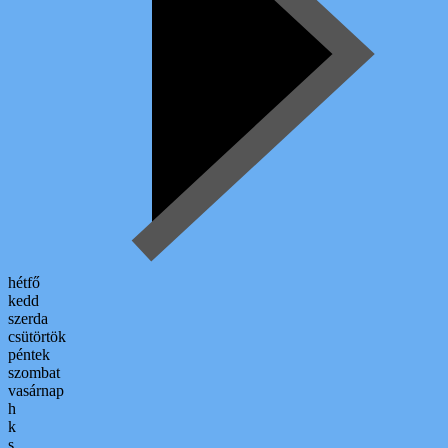
hétfő
kedd
szerda
csütörtök
péntek
szombat
vasárnap
h
k
s