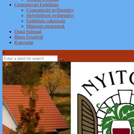
Cementgyári Emlékház
Cementgyári gyűjtemény
Helytörténeti gyűjtemény
Emlékház cukrászda
Múzeum programok
Duna Színpad
Blues Fesztivál
Kapcsolat
×