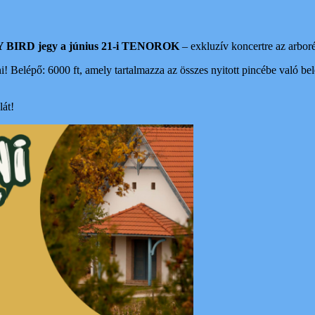
BIRD jegy a június 21-i TENOROK
– exkluzív koncertre az arbor
 Belépő: 6000 ft, amely tartalmazza az összes nyitott pincébe való belé
lát!