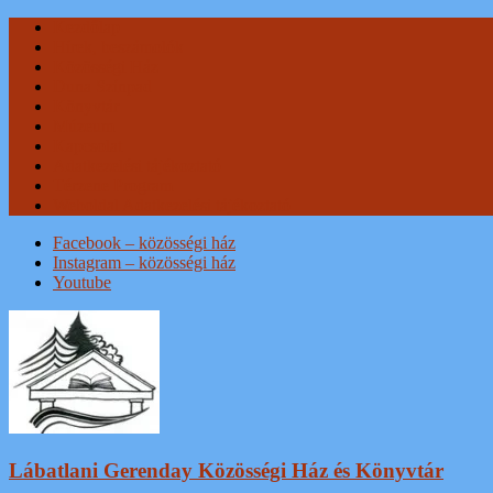
Skip
Kezdőlap
to
Hírek, beszámolók
content
Közösségi Ház
Duna Színpad
Könyvtár
Múzeum
Kapcsolat
Adatkezelési tájékoztató
Térzene Program
Weboldal Adatkezelési tájékoztató
Facebook – közösségi ház
Instagram – közösségi ház
Youtube
Lábatlani Gerenday Közösségi Ház és Könyvtár