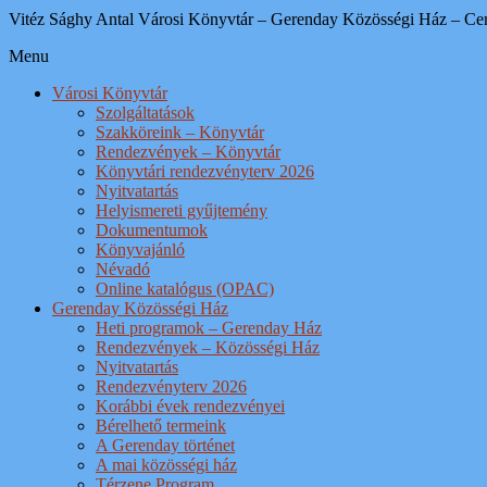
Vitéz Sághy Antal Városi Könyvtár – Gerenday Közösségi Ház – Ce
Menu
Városi Könyvtár
Szolgáltatások
Szakköreink – Könyvtár
Rendezvények – Könyvtár
Könyvtári rendezvényterv 2026
Nyitvatartás
Helyismereti gyűjtemény
Dokumentumok
Könyvajánló
Névadó
Online katalógus (OPAC)
Gerenday Közösségi Ház
Heti programok – Gerenday Ház
Rendezvények – Közösségi Ház
Nyitvatartás
Rendezvényterv 2026
Korábbi évek rendezvényei
Bérelhető termeink
A Gerenday történet
A mai közösségi ház
Térzene Program