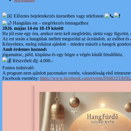
Előzetes bejelentkezés üzenetben vagy telefonon
Hangtálas est – megérkezés önmagadhoz
2026. május 14-én 18-19 között
Ha jól esne egy óra, amikor nem kell megfelelni, sietni vagy figyelni,
Az est során a hangtálak mellett megszólal az óceándob, az esőbot és
Kényelmes, meleg ruházat ajánlott – minden másról a hangok gondo
Amit érdemes hoznod:
jógamatrac, pléd, kispárna és egy bögre a végén kínált frissítőhöz.
Részvételi díj: 4.000.-
Fontos tudnivaló:
A program nem ajánlott pacemaker esetén, várandósság első trimeszter
Facebook esemény:
https://www.facebook.com/events/95682233050