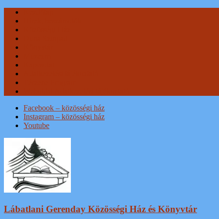
Skip
Kezdőlap
to
Hírek, beszámolók
content
Közösségi Ház
Duna Színpad
Könyvtár
Múzeum
Kapcsolat
Adatkezelési tájékoztató
Térzene Program
Weboldal Adatkezelési tájékoztató
Facebook – közösségi ház
Instagram – közösségi ház
Youtube
Lábatlani Gerenday Közösségi Ház és Könyvtár