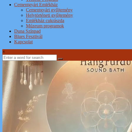
Cementgyári Emlékház
Cementgyári gyűjtemény
Helytörténeti gyűjtemény
Emlékház cukrászda
Múzeum programok
Duna Színpad
Blues Fesztivál
Kapcsolat
×