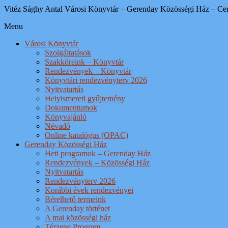
Vitéz Sághy Antal Városi Könyvtár – Gerenday Közösségi Ház – Ce
Menu
Városi Könyvtár
Szolgáltatások
Szakköreink – Könyvtár
Rendezvények – Könyvtár
Könyvtári rendezvényterv 2026
Nyitvatartás
Helyismereti gyűjtemény
Dokumentumok
Könyvajánló
Névadó
Online katalógus (OPAC)
Gerenday Közösségi Ház
Heti programok – Gerenday Ház
Rendezvények – Közösségi Ház
Nyitvatartás
Rendezvényterv 2026
Korábbi évek rendezvényei
Bérelhető termeink
A Gerenday történet
A mai közösségi ház
Térzene Program