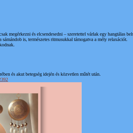
 csak megérkezni és elcsendesedni – szeretettel várlak egy hangtálas bel
 a sámándob is, természetes ritmusukkal támogatva a mély relaxációt.
skodnak.
ében és akut betegség idején és közvetlen műtét után.
2392