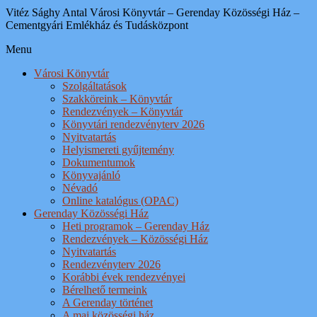
Vitéz Sághy Antal Városi Könyvtár – Gerenday Közösségi Ház –
Cementgyári Emlékház és Tudásközpont
Menu
Városi Könyvtár
Szolgáltatások
Szakköreink – Könyvtár
Rendezvények – Könyvtár
Könyvtári rendezvényterv 2026
Nyitvatartás
Helyismereti gyűjtemény
Dokumentumok
Könyvajánló
Névadó
Online katalógus (OPAC)
Gerenday Közösségi Ház
Heti programok – Gerenday Ház
Rendezvények – Közösségi Ház
Nyitvatartás
Rendezvényterv 2026
Korábbi évek rendezvényei
Bérelhető termeink
A Gerenday történet
A mai közösségi ház