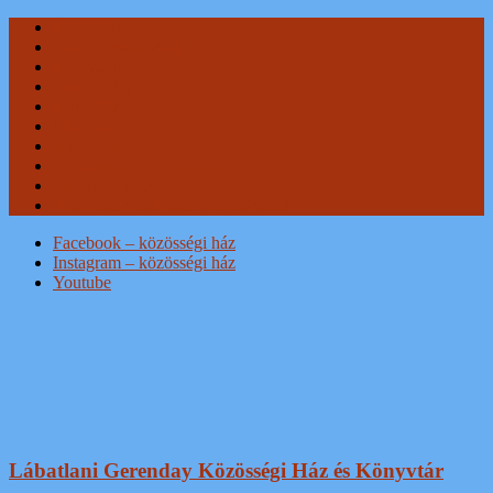
Skip
Kezdőlap
to
Hírek, beszámolók
content
Közösségi Ház
Duna Színpad
Könyvtár
Múzeum
Kapcsolat
Adatkezelési tájékoztató
Térzene Program
Weboldal Adatkezelési tájékoztató
Facebook – közösségi ház
Instagram – közösségi ház
Youtube
Lábatlani Gerenday Közösségi Ház és Könyvtár