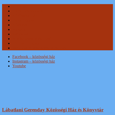
Skip
Kezdőlap
to
Hírek, beszámolók
content
Közösségi Ház
Duna Színpad
Könyvtár
Múzeum
Kapcsolat
Adatkezelési tájékoztató
Térzene Program
Weboldal Adatkezelési tájékoztató
Facebook – közösségi ház
Instagram – közösségi ház
Youtube
Lábatlani Gerenday Közösségi Ház és Könyvtár