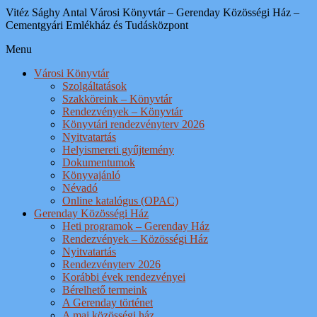
Vitéz Sághy Antal Városi Könyvtár – Gerenday Közösségi Ház –
Cementgyári Emlékház és Tudásközpont
Menu
Városi Könyvtár
Szolgáltatások
Szakköreink – Könyvtár
Rendezvények – Könyvtár
Könyvtári rendezvényterv 2026
Nyitvatartás
Helyismereti gyűjtemény
Dokumentumok
Könyvajánló
Névadó
Online katalógus (OPAC)
Gerenday Közösségi Ház
Heti programok – Gerenday Ház
Rendezvények – Közösségi Ház
Nyitvatartás
Rendezvényterv 2026
Korábbi évek rendezvényei
Bérelhető termeink
A Gerenday történet
A mai közösségi ház