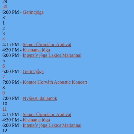
29
30
6:00 PM -
Gerincjóga
31
1
2
3
4
4:15 PM -
Senior Örömtánc Andival
4:30 PM -
Kismama jóga
6:00 PM -
Intenzív jóga Lakics Mariannal
5
6
6:00 PM -
Gerincjóga
7
7:00 PM -
Kontor Horváth Acoustic Koncert
8
9
7:00 PM -
Nyáresti dallamok
10
11
4:15 PM -
Senior Örömtánc Andival
4:30 PM -
Kismama jóga
6:00 PM -
Intenzív jóga Lakics Mariannal
12