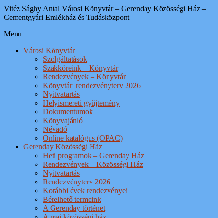
Vitéz Sághy Antal Városi Könyvtár – Gerenday Közösségi Ház –
Cementgyári Emlékház és Tudásközpont
Menu
Városi Könyvtár
Szolgáltatások
Szakköreink – Könyvtár
Rendezvények – Könyvtár
Könyvtári rendezvényterv 2026
Nyitvatartás
Helyismereti gyűjtemény
Dokumentumok
Könyvajánló
Névadó
Online katalógus (OPAC)
Gerenday Közösségi Ház
Heti programok – Gerenday Ház
Rendezvények – Közösségi Ház
Nyitvatartás
Rendezvényterv 2026
Korábbi évek rendezvényei
Bérelhető termeink
A Gerenday történet
A mai közösségi ház