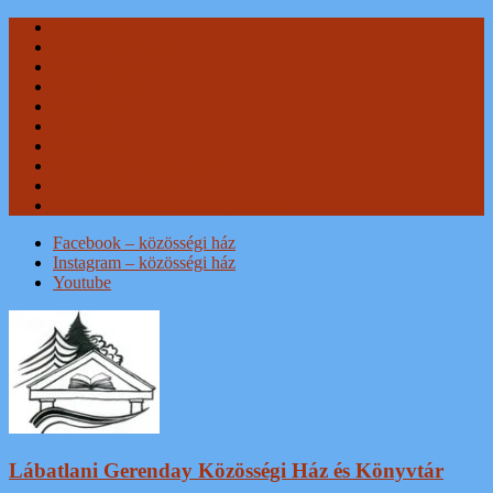
Skip
Kezdőlap
to
Hírek, beszámolók
content
Közösségi Ház
Duna Színpad
Könyvtár
Múzeum
Kapcsolat
Adatkezelési tájékoztató
Térzene Program
Weboldal Adatkezelési tájékoztató
Facebook – közösségi ház
Instagram – közösségi ház
Youtube
Lábatlani Gerenday Közösségi Ház és Könyvtár