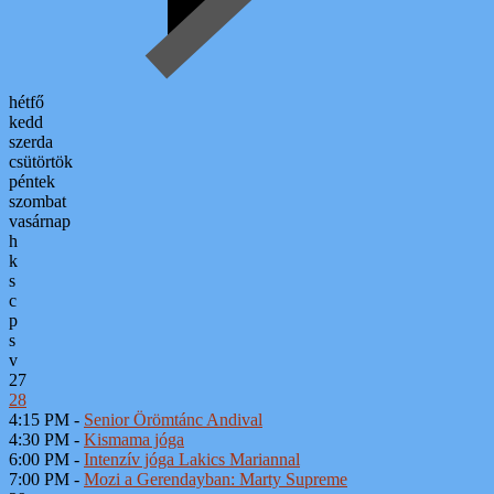
hétfő
kedd
szerda
csütörtök
péntek
szombat
vasárnap
h
k
s
c
p
s
v
27
28
4:15 PM -
Senior Örömtánc Andival
4:30 PM -
Kismama jóga
6:00 PM -
Intenzív jóga Lakics Mariannal
7:00 PM -
Mozi a Gerendayban: Marty Supreme