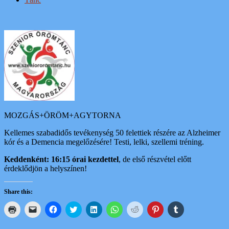
MOZGÁS+ÖRÖM+AGYTORNA
Kellemes szabadidős tevékenység 50 felettiek részére az Alzheimer
kór és a Demencia megelőzésére! Testi, lelki, szellemi tréning.
Keddenként: 16:15 órai kezdettel
, de első részvétel előtt
érdeklődjön a helyszínen!
Share this:
Click
Click
Click
Click
Click
Click
Click
Click
Click
to
to
to
to
to
to
to
to
to
print
email
share
share
share
share
share
share
share
(Opens
a
on
on
on
on
on
on
on