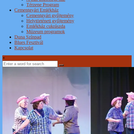
Térzene Program
Cementgyári Emlékház
Cementgyári gyűjtemény
Helytörténeti gyűjtemény
Emlékház cukrászda
Múzeum programok
Duna Színpad
Blues Fesztivál
Kapcsolat
×