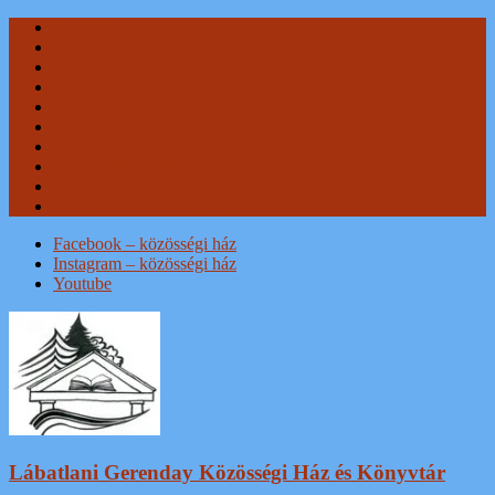
Skip
Kezdőlap
to
Hírek, beszámolók
content
Közösségi Ház
Duna Színpad
Könyvtár
Múzeum
Kapcsolat
Adatkezelési tájékoztató
Térzene Program
Weboldal Adatkezelési tájékoztató
Facebook – közösségi ház
Instagram – közösségi ház
Youtube
Lábatlani Gerenday Közösségi Ház és Könyvtár