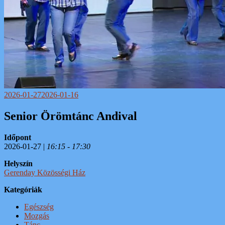
2026-01-27
2026-01-16
Senior Örömtánc Andival
Időpont
2026-01-27 |
16:15 - 17:30
Helyszín
Gerenday Közösségi Ház
Kategóriák
Egészség
Mozgás
Tánc