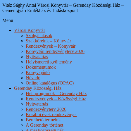
Vitéz Sághy Antal Városi Könyvtár – Gerenday Közösségi Ház –
Cementgyári Emlékház és Tudásközpont
Menu
Városi Könyvtár
Szolgáltatások
Szakköreink – Könyvtár
Rendezvények – Könyvtár
Könyvtári rendezvényterv 2026
Nyitvatartás
Helyismereti gyűjtemény
Dokumentumok
Könyvajánló
Névadó
Online katalógus (OPAC)
Gerenday Közösségi Ház
Heti programok – Gerenday Ház
Rendezvények – Közösségi Ház
Nyitvatartás
Rendezvényterv 2026
Korábbi évek rendezvényei
Bérelhető termeink
A Gerenday történet
A mai közösségi ház