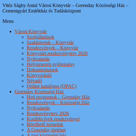
Vitéz Sághy Antal Városi Könyvtár – Gerenday Közösségi Ház –
Cementgyári Emlékház és Tudásközpont
Menu
Városi Könyvtár
Szolgáltatások
Szakköreink – Könyvtár
Rendezvények – Könyvtár
Könyvtári rendezvényterv 2026
Nyitvatartás
Helyismereti gyűjtemény
Dokumentumok
Könyvajánló
Névadó
Online katalógus (OPAC)
Gerenday Közösségi Ház
Heti programok – Gerenday Ház
Rendezvények – Közösségi Ház
Nyitvatartás
Rendezvényterv 2026
Korábbi évek rendezvényei
Bérelhető termeink
A Gerenday történet
A mai közösségi ház