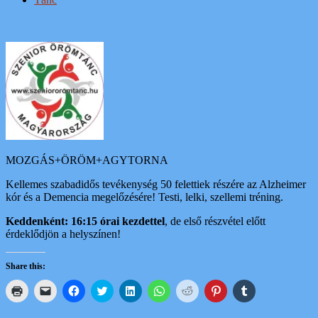
MOZGÁS+ÖRÖM+AGYTORNA
Kellemes szabadidős tevékenység 50 felettiek részére az Alzheimer
kór és a Demencia megelőzésére! Testi, lelki, szellemi tréning.
Keddenként: 16:15 órai kezdettel
, de első részvétel előtt
érdeklődjön a helyszínen!
Share this:
Click
Click
Click
Click
Click
Click
Click
Click
Click
to
to
to
to
to
to
to
to
to
print
email
share
share
share
share
share
share
share
(Opens
a
on
on
on
on
on
on
on