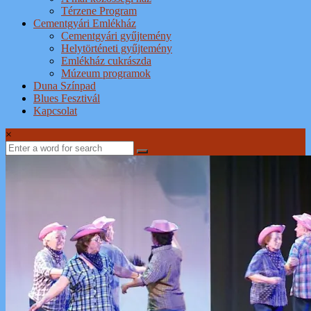
Térzene Program
Cementgyári Emlékház
Cementgyári gyűjtemény
Helytörténeti gyűjtemény
Emlékház cukrászda
Múzeum programok
Duna Színpad
Blues Fesztivál
Kapcsolat
×