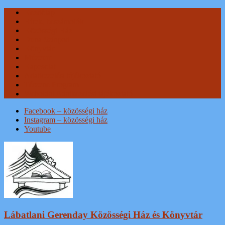
Skip
Kezdőlap
to
Hírek, beszámolók
content
Közösségi Ház
Duna Színpad
Könyvtár
Múzeum
Kapcsolat
Adatkezelési tájékoztató
Térzene Program
Weboldal Adatkezelési tájékoztató
Facebook – közösségi ház
Instagram – közösségi ház
Youtube
Lábatlani Gerenday Közösségi Ház és Könyvtár