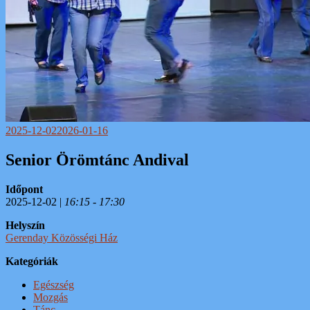
2025-12-02
2026-01-16
Senior Örömtánc Andival
Időpont
2025-12-02 |
16:15 - 17:30
Helyszín
Gerenday Közösségi Ház
Kategóriák
Egészség
Mozgás
Tánc