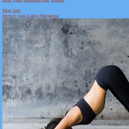
baba
,
jóga
,
kismama jóga
,
védőnő
More Info
Intenzív jóga Lakics Mariannal