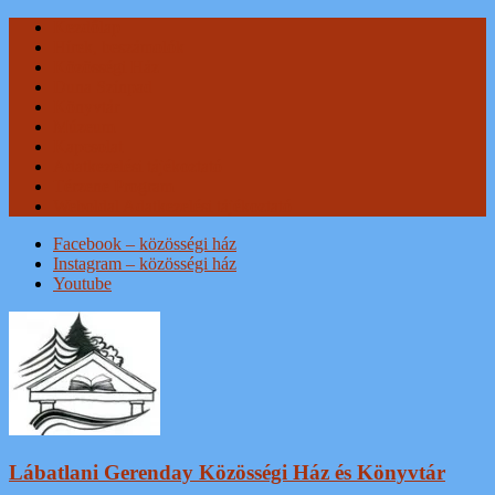
Skip
Kezdőlap
to
Hírek, beszámolók
content
Közösségi Ház
Duna Színpad
Könyvtár
Múzeum
Kapcsolat
Adatkezelési tájékoztató
Térzene Program
Weboldal Adatkezelési tájékoztató
Facebook – közösségi ház
Instagram – közösségi ház
Youtube
Lábatlani Gerenday Közösségi Ház és Könyvtár