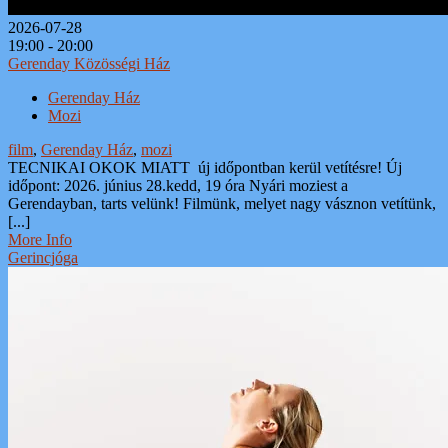
2026-07-28
19:00 - 20:00
Gerenday Közösségi Ház
Gerenday Ház
Mozi
film
,
Gerenday Ház
,
mozi
TECNIKAI OKOK MIATT új időpontban kerül vetítésre! Új
időpont: 2026. június 28.kedd, 19 óra Nyári moziest a
Gerendayban, tarts velünk! Filmünk, melyet nagy vásznon vetítünk,
[...]
More Info
Gerincjóga