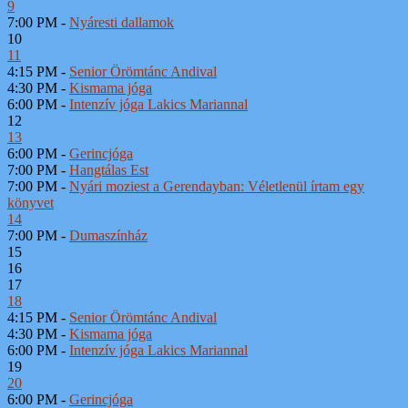
9
7:00 PM -
Nyáresti dallamok
10
11
4:15 PM -
Senior Örömtánc Andival
4:30 PM -
Kismama jóga
6:00 PM -
Intenzív jóga Lakics Mariannal
12
13
6:00 PM -
Gerincjóga
7:00 PM -
Hangtálas Est
7:00 PM -
Nyári moziest a Gerendayban: Véletlenül írtam egy
könyvet
14
7:00 PM -
Dumaszínház
15
16
17
18
4:15 PM -
Senior Örömtánc Andival
4:30 PM -
Kismama jóga
6:00 PM -
Intenzív jóga Lakics Mariannal
19
20
6:00 PM -
Gerincjóga