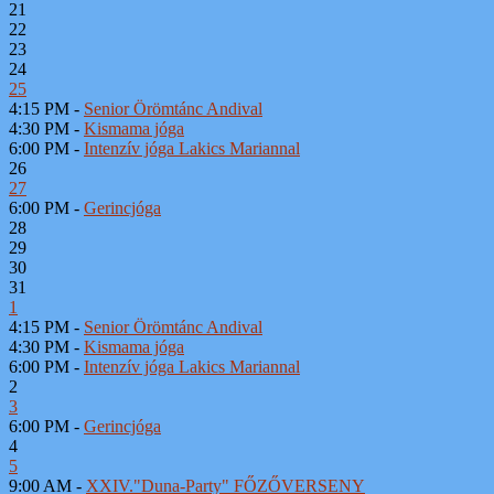
21
22
23
24
25
4:15 PM -
Senior Örömtánc Andival
4:30 PM -
Kismama jóga
6:00 PM -
Intenzív jóga Lakics Mariannal
26
27
6:00 PM -
Gerincjóga
28
29
30
31
1
4:15 PM -
Senior Örömtánc Andival
4:30 PM -
Kismama jóga
6:00 PM -
Intenzív jóga Lakics Mariannal
2
3
6:00 PM -
Gerincjóga
4
5
9:00 AM -
XXIV."Duna-Party" FŐZŐVERSENY