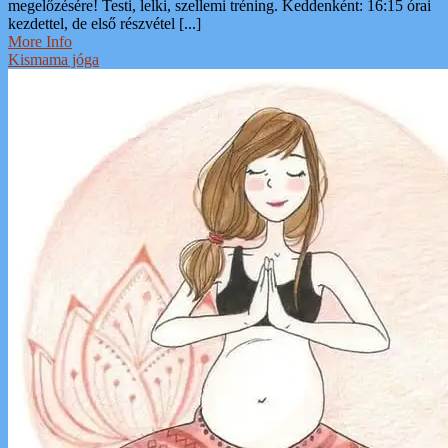
megelőzésére! Testi, lelki, szellemi tréning. Keddenként: 16:15 órai
kezdettel, de első részvétel [...]
More Info
Kismama jóga