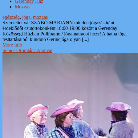
Gerenday Ház
Mozgás
egészség
,
jóga
,
mozgás
Szeretettel vár SZABÓ MARIANN minden jógázás iránt
érdeklődőt csütörtökönként 18:00-19:00 között a Gerenday
Közösségi Házban Polifoamot/ jógamatracot hozz! A hatha jóga
testtartásaiból kiinduló Gerincjóga olyan [...]
More Info
Senior Örömtánc Andival