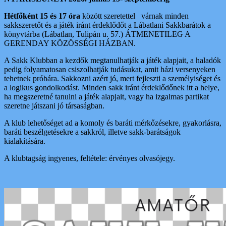
Hétfőként 15 és 17 óra
között szeretettel várnak minden
sakkszeretőt és a játék iránt érdeklődőt a Lábatlani Sakkbarátok a
könyvtárba (Lábatlan, Tulipán u. 57.) ÁTMENETILEG A
GERENDAY KÖZÖSSÉGI HÁZBAN.
A Sakk Klubban a kezdők megtanulhatják a játék alapjait, a haladók
pedig folyamatosan csiszolhatják tudásukat, amit házi versenyeken
tehetnek próbára. Sakkozni azért jó, mert fejleszti a személyiséget és
a logikus gondolkodást. Minden sakk iránt érdeklődőnek itt a helye,
ha megszeretné tanulni a játék alapjait, vagy ha izgalmas partikat
szeretne játszani jó társaságban.
A klub lehetőséget ad a komoly és baráti mérkőzésekre, gyakorlásra,
baráti beszélgetésekre a sakkról, illetve sakk-barátságok
kialakítására.
A klubtagság ingyenes, feltétele: érvényes olvasójegy.