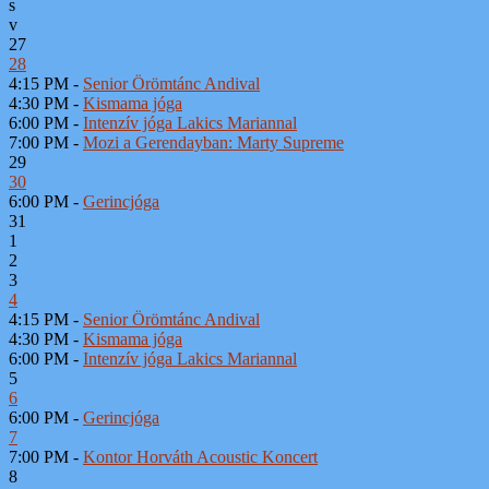
s
v
27
28
4:15 PM -
Senior Örömtánc Andival
4:30 PM -
Kismama jóga
6:00 PM -
Intenzív jóga Lakics Mariannal
7:00 PM -
Mozi a Gerendayban: Marty Supreme
29
30
6:00 PM -
Gerincjóga
31
1
2
3
4
4:15 PM -
Senior Örömtánc Andival
4:30 PM -
Kismama jóga
6:00 PM -
Intenzív jóga Lakics Mariannal
5
6
6:00 PM -
Gerincjóga
7
7:00 PM -
Kontor Horváth Acoustic Koncert
8