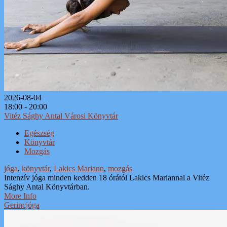
2026-08-04
18:00 - 20:00
Vitéz Sághy Antal Városi Könyvtár
Egészség
Könyvtár
Mozgás
jóga
,
könyvtár
,
Lakics Mariann
,
mozgás
Intenzív jóga minden kedden 18 órától Lakics Mariannal a Vitéz
Sághy Antal Könyvtárban.
More Info
Gerincjóga