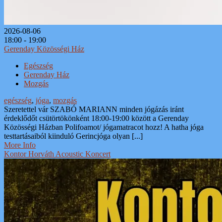
2026-08-06
18:00 - 19:00
Gerenday Közösségi Ház
Egészség
Gerenday Ház
Mozgás
egészség
,
jóga
,
mozgás
Szeretettel vár SZABÓ MARIANN minden jógázás iránt
érdeklődőt csütörtökönként 18:00-19:00 között a Gerenday
Közösségi Házban Polifoamot/ jógamatracot hozz! A hatha jóga
testtartásaiból kiinduló Gerincjóga olyan [...]
More Info
Kontor Horváth Acoustic Koncert