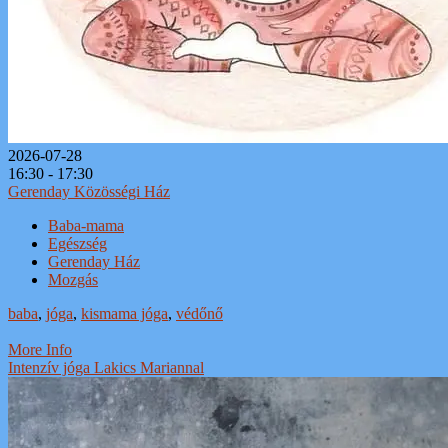
2026-07-28
16:30 - 17:30
Gerenday Közösségi Ház
Baba-mama
Egészség
Gerenday Ház
Mozgás
baba
,
jóga
,
kismama jóga
,
védőnő
More Info
Intenzív jóga Lakics Mariannal