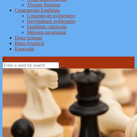
Térzene Program
Cementgyári Emlékház
Cementgyári gyűjtemény
Helytörténeti gyűjtemény
Emlékház cukrászda
Múzeum programok
Duna Színpad
Blues Fesztivál
Kapcsolat
×