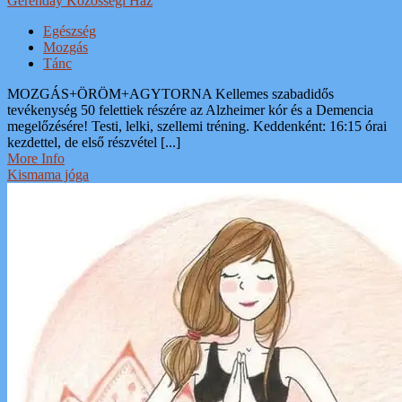
Gerenday Közösségi Ház
Egészség
Mozgás
Tánc
MOZGÁS+ÖRÖM+AGYTORNA Kellemes szabadidős
tevékenység 50 felettiek részére az Alzheimer kór és a Demencia
megelőzésére! Testi, lelki, szellemi tréning. Keddenként: 16:15 órai
kezdettel, de első részvétel [...]
More Info
Kismama jóga