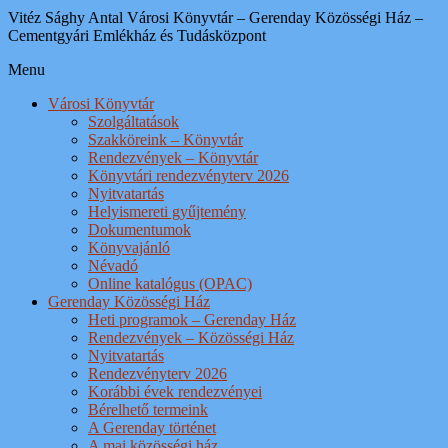
Vitéz Sághy Antal Városi Könyvtár – Gerenday Közösségi Ház –
Cementgyári Emlékház és Tudásközpont
Menu
Városi Könyvtár
Szolgáltatások
Szakköreink – Könyvtár
Rendezvények – Könyvtár
Könyvtári rendezvényterv 2026
Nyitvatartás
Helyismereti gyűjtemény
Dokumentumok
Könyvajánló
Névadó
Online katalógus (OPAC)
Gerenday Közösségi Ház
Heti programok – Gerenday Ház
Rendezvények – Közösségi Ház
Nyitvatartás
Rendezvényterv 2026
Korábbi évek rendezvényei
Bérelhető termeink
A Gerenday történet
A mai közösségi ház