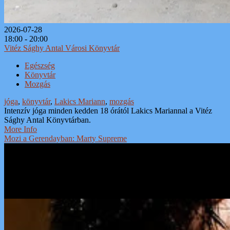
2026-07-28
18:00 - 20:00
Vitéz Sághy Antal Városi Könyvtár
Egészség
Könyvtár
Mozgás
jóga
,
könyvtár
,
Lakics Mariann
,
mozgás
Intenzív jóga minden kedden 18 órától Lakics Mariannal a Vitéz
Sághy Antal Könyvtárban.
More Info
Mozi a Gerendayban: Marty Supreme