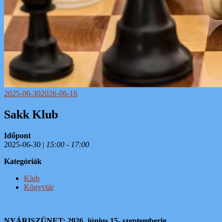
2025-06-30
2026-06-16
Sakk Klub
Időpont
2025-06-30 |
15:00 - 17:00
Kategóriák
Klub
Könyvtár
NYÁRISZÜNET: 2026. június 15- szeptemberig