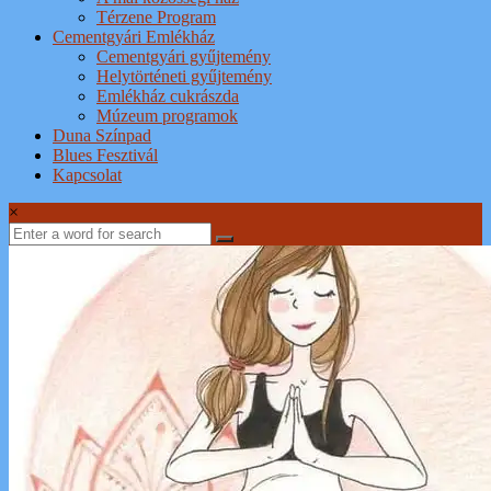
Térzene Program
Cementgyári Emlékház
Cementgyári gyűjtemény
Helytörténeti gyűjtemény
Emlékház cukrászda
Múzeum programok
Duna Színpad
Blues Fesztivál
Kapcsolat
×