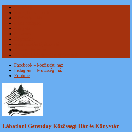
Skip
Kezdőlap
to
Hírek, beszámolók
content
Közösségi Ház
Duna Színpad
Könyvtár
Múzeum
Kapcsolat
Adatkezelési tájékoztató
Térzene Program
Weboldal Adatkezelési tájékoztató
Facebook – közösségi ház
Instagram – közösségi ház
Youtube
Lábatlani Gerenday Közösségi Ház és Könyvtár