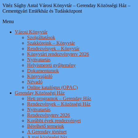
Vitéz Sághy Antal Városi Könyvtár – Gerenday Közösségi Ház –
Cementgyári Emlékház és Tudásközpont
Menu
Városi Könyvtár
Szolgáltatások
Szakköreink – Könyvtár
Rendezvények – Könyvtár
Könyvtári rendezvényterv 2026
Nyitvatartás
Helyismereti gyűjtemény
Dokumentumok
Könyvajánló
Névadó
Online katalógus (OPAC)
Gerenday Közösségi Ház
Heti programok – Gerenday Ház
Rendezvények – Közösségi Ház
Nyitvatartás
Rendezvényterv 2026
Korábbi évek rendezvényei
Bérelhető termeink
A Gerenday történet
A mai közösségi ház