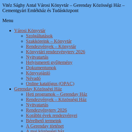
Vitéz Sághy Antal Városi Könyvtár – Gerenday Közösségi Ház –
Cementgyári Emlékház és Tudásközpont
Menu
Városi Könyvtár
Szolgáltatások
Szakköreink – Könyvtár
Rendezvények – Könyvtár
Könyvtári rendezvényterv 2026
Nyitvatartás
Helyismereti gyűjtemény
Dokumentumok
Könyvajánló
Névadó
Online katalógus (OPAC)
Gerenday Közösségi Ház
Heti programok – Gerenday Ház
Rendezvények – Közösségi Ház
Nyitvatartás
Rendezvényterv 2026
Korábbi évek rendezvényei
Bérelhető termeink
A Gerenday történet
A mai közösségi ház