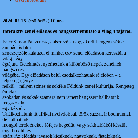
2024. 02.15.
(csütörtök)
10 óra
Interaktív zenei előadás és hangszerbemutató a világ 4 tájáról.
Fejér Simon Pál zenész, dalszerző a nagysikerű Lengemesék c.
animációs film
zeneszerzője kalauzol el minket egy zenei előadáson keresztül a
világ négy
égtájára. Betekintést nyerhetünk a különböző népek zenéinek
hangszeres
világába. Egy előadáson belül csodálkozhatunk rá élőben – a
teljesség igénye
nélkül – milyen színes és sokféle Földünk zenei kultúrája. Rengeteg
érdekes
szokatlan és sokak számára nem ismert hangszert hallhatunk
megszólalni
egy kézből.
Találkozhatunk itt afrikai nyelvdobbal, török sazzal, ír bodhrannal,
de hallhatunk
mongol torok éneket, lófejes hegedűt, vagy sakktáblából készült
cigarbox blues
gitárt. Az előadás javasolt kicsiknek, nagyoknak, fiataloknak,