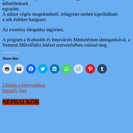
idősebbeknek
egyaránt.
A műsor végén megtekinthető, felügyelet mellett kipróbálható
a sok érdekes hangszer.
Az esemény látogatása ingyenes.
A program a Kulturális és Innovációs Minisztérium támogatásával, a
Nemzeti Művelődési Intézet szervezésében valósul meg.
Share this:
Click
Click
Click
Click
Click
Click
Click
Click
Click
to
to
to
to
to
to
to
to
to
print
email
share
share
share
share
share
share
share
(Opens
a
on
on
on
on
on
on
on
in
link
Facebook
Twitter
LinkedIn
WhatsApp
Reddit
Pinterest
Tumblr
Post
Előadás a könyvtárban
new
to
(Opens
(Opens
(Opens
(Opens
(Opens
(Opens
(Opens
Intenzív jóga
window)
a
in
in
in
in
in
in
in
navigation
friend
new
new
new
new
new
new
new
(Opens
window)
window)
window)
window)
window)
window)
window)
NÉPDALKÖR
in
new
window)