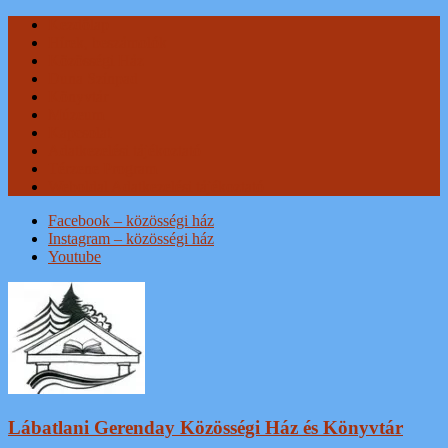
Skip
Kezdőlap
to
Hírek, beszámolók
content
Közösségi Ház
Duna Színpad
Könyvtár
Múzeum
Kapcsolat
Adatkezelési tájékoztató
Térzene Program
Weboldal Adatkezelési tájékoztató
Facebook – közösségi ház
Instagram – közösségi ház
Youtube
Lábatlani Gerenday Közösségi Ház és Könyvtár