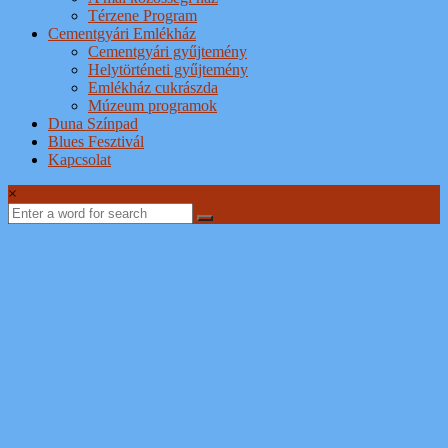
Térzene Program
Cementgyári Emlékház
Cementgyári gyűjtemény
Helytörténeti gyűjtemény
Emlékház cukrászda
Múzeum programok
Duna Színpad
Blues Fesztivál
Kapcsolat
×