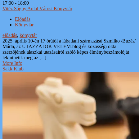
17:00 - 18:00
Vitéz Sághy Antal Városi Könyvtár
Előadás
Könyvtár
előadás
,
könyvtár
2025. április 10-én 17 órától a lábatlani származású Szmilko /Buzás/
Márta, az UTAZZATOK VELEM-blog és közösségi oldal
szerzőjének alaszkai utazásairól szóló képes élménybeszámolóját
tekinthetik meg az [...]
More Info
Sakk Klub