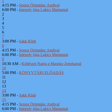
1
4:15 PM -
Senior Örömtánc Andival
6:00 PM -
Intenzív jóga Lakics Mariannal
2
3
4
5
6
7
3:00 PM -
Sakk Klub
8
4:15 PM -
Senior Örömtánc Andival
6:00 PM -
Intenzív jóga Lakics Mariannal
9
10:30 AM -
Költészet Napja a Masoko Zenekarral
10
5:00 PM -
KÖNYVTÁRI ELŐADÁS
11
12
13
14
3:00 PM -
Sakk Klub
15
4:15 PM -
Senior Örömtánc Andival
6:00 PM -
Intenzív jóga Lakics Mariannal