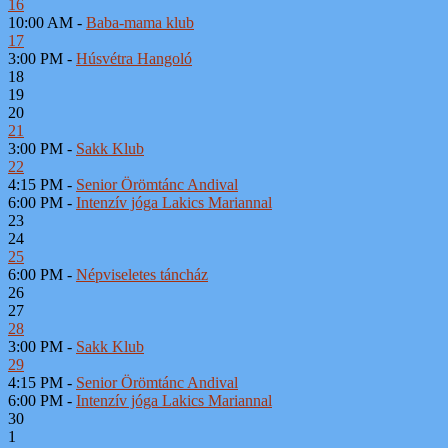
16
10:00 AM -
Baba-mama klub
17
3:00 PM -
Húsvétra Hangoló
18
19
20
21
3:00 PM -
Sakk Klub
22
4:15 PM -
Senior Örömtánc Andival
6:00 PM -
Intenzív jóga Lakics Mariannal
23
24
25
6:00 PM -
Népviseletes táncház
26
27
28
3:00 PM -
Sakk Klub
29
4:15 PM -
Senior Örömtánc Andival
6:00 PM -
Intenzív jóga Lakics Mariannal
30
1