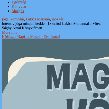
Egészség
Könyvtár
Mozgás
jóga
,
könyvtár
,
Lakics Mariann
,
mozgás
Intenzív jóga minden kedden 18 órától Lakics Mariannal a Vitéz
Sághy Antal Könyvtárban.
More Info
Költészet Napja a Masoko Zenekarral