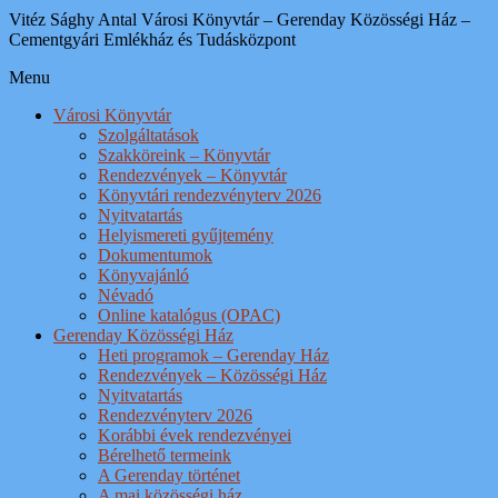
Vitéz Sághy Antal Városi Könyvtár – Gerenday Közösségi Ház –
Cementgyári Emlékház és Tudásközpont
Menu
Városi Könyvtár
Szolgáltatások
Szakköreink – Könyvtár
Rendezvények – Könyvtár
Könyvtári rendezvényterv 2026
Nyitvatartás
Helyismereti gyűjtemény
Dokumentumok
Könyvajánló
Névadó
Online katalógus (OPAC)
Gerenday Közösségi Ház
Heti programok – Gerenday Ház
Rendezvények – Közösségi Ház
Nyitvatartás
Rendezvényterv 2026
Korábbi évek rendezvényei
Bérelhető termeink
A Gerenday történet
A mai közösségi ház