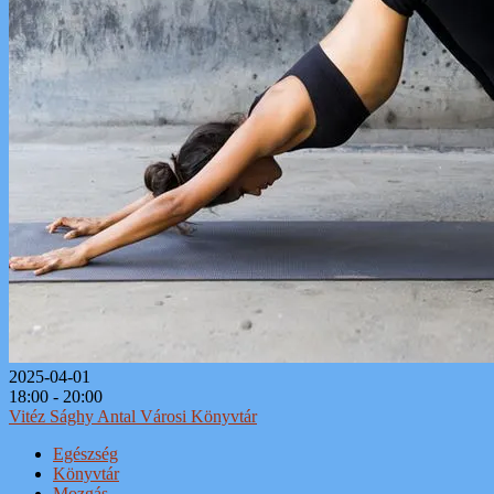
2025-04-01
18:00 - 20:00
Vitéz Sághy Antal Városi Könyvtár
Egészség
Könyvtár
Mozgás