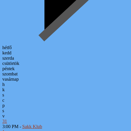
hétfő
kedd
szerda
csütörtök
péntek
szombat
vasárnap
h
k
s
c
p
s
v
31
3:00 PM -
Sakk Klub