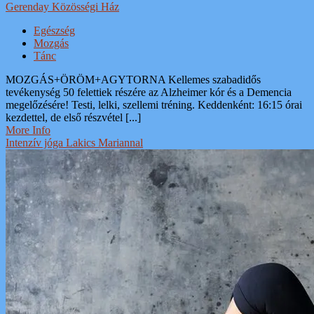
Gerenday Közösségi Ház
Egészség
Mozgás
Tánc
MOZGÁS+ÖRÖM+AGYTORNA Kellemes szabadidős
tevékenység 50 felettiek részére az Alzheimer kór és a Demencia
megelőzésére! Testi, lelki, szellemi tréning. Keddenként: 16:15 órai
kezdettel, de első részvétel [...]
More Info
Intenzív jóga Lakics Mariannal