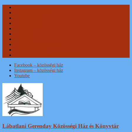
Skip
Kezdőlap
to
Hírek, beszámolók
content
Közösségi Ház
Duna Színpad
Könyvtár
Múzeum
Kapcsolat
Adatkezelési tájékoztató
Térzene Program
Weboldal Adatkezelési tájékoztató
Facebook – közösségi ház
Instagram – közösségi ház
Youtube
Lábatlani Gerenday Közösségi Ház és Könyvtár