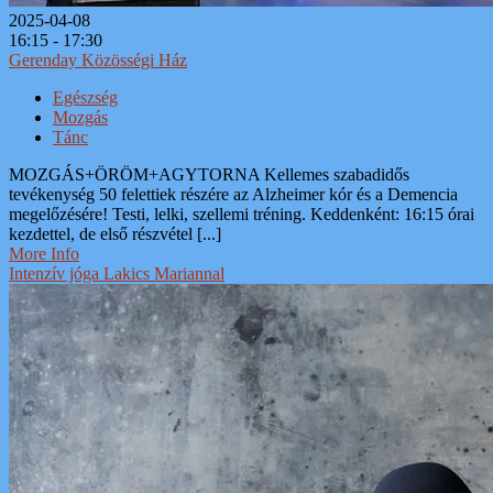
2025-04-08
16:15 - 17:30
Gerenday Közösségi Ház
Egészség
Mozgás
Tánc
MOZGÁS+ÖRÖM+AGYTORNA Kellemes szabadidős
tevékenység 50 felettiek részére az Alzheimer kór és a Demencia
megelőzésére! Testi, lelki, szellemi tréning. Keddenként: 16:15 órai
kezdettel, de első részvétel [...]
More Info
Intenzív jóga Lakics Mariannal