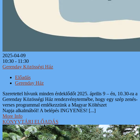
2025-04-09
10:30 - 11:30
Gerenday Közösségi Ház
Előadás
Gerenday Ház
Szeretettel hívunk minden érdeklődőt 2025. április 9 – én, 10.30-ra a
Gerenday Közösségi Ház rendezvénytermébe, hogy egy szép zenés-
verses programmal emlékezzünk a Magyar Költészet
Napja alkalmából! A belépés INGYENES! [...]
More Info
KÖNYVTÁRI ELŐADÁS