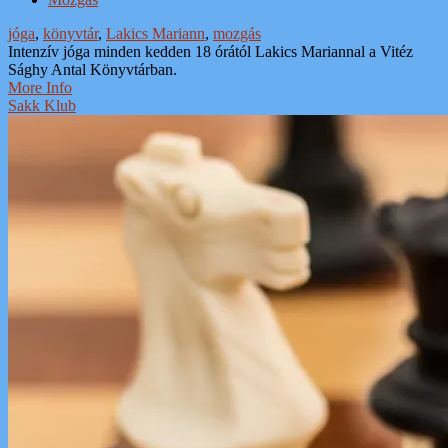
jóga
,
könyvtár
,
Lakics Mariann
,
mozgás
Intenzív jóga minden kedden 18 órától Lakics Mariannal a Vitéz
Sághy Antal Könyvtárban.
More Info
Sakk Klub