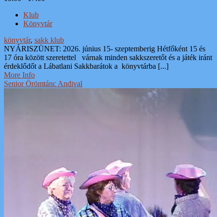
Klub
Könyvtár
könyvtár
,
sakk klub
NYÁRISZÜNET: 2026. június 15- szeptemberig Hétfőként 15 és
17 óra között szeretettel várnak minden sakkszeretőt és a játék iránt
érdeklődőt a Lábatlani Sakkbarátok a könyvtárba [...]
More Info
Senior Örömtánc Andival